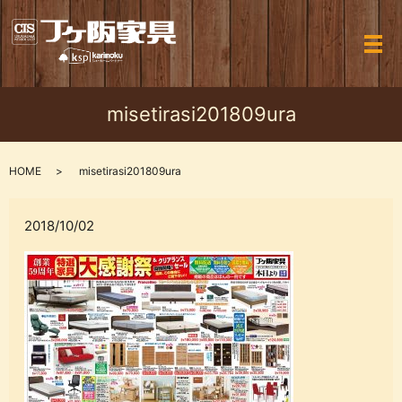
メ
misetirasi201809ura
HOME
misetirasi201809ura
2018/10/02