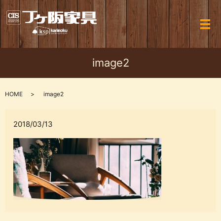
メ
image2
HOME
image2
2018/03/13