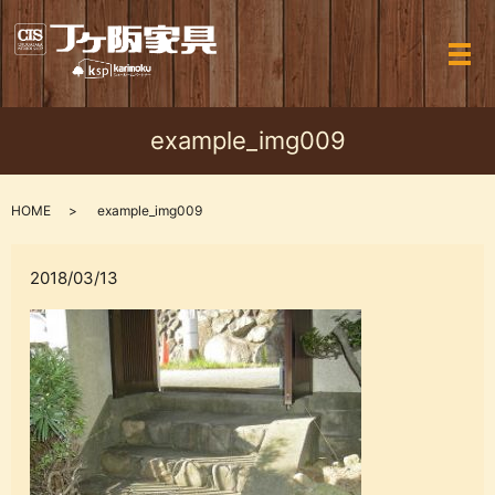
メ
example_img009
HOME
example_img009
2018/03/13