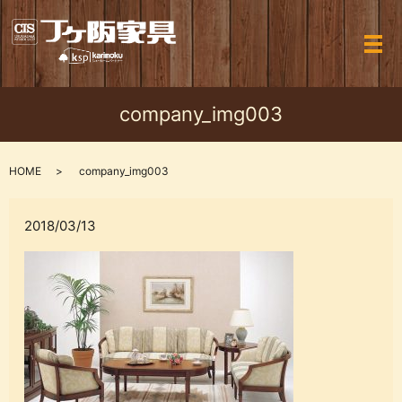
メ
company_img003
HOME
company_img003
2018/03/13