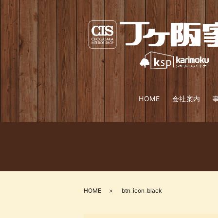
HOME
会社案内
HOME
btn_icon_black