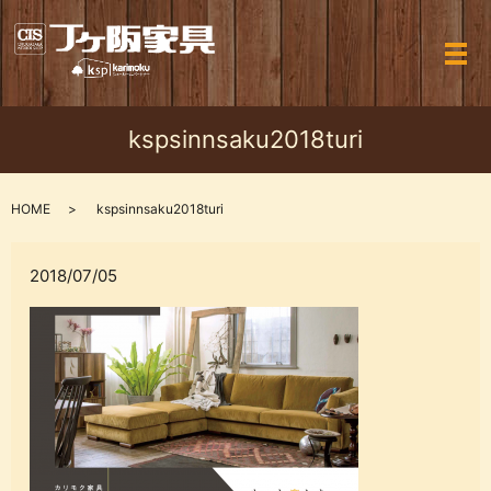
メ
kspsinnsaku2018turi
HOME
kspsinnsaku2018turi
2018/07/05