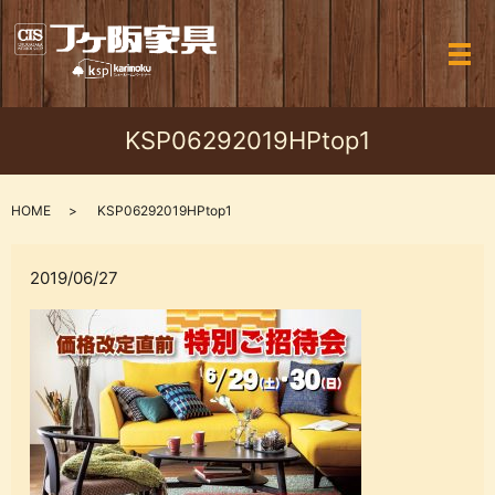
メ
KSP06292019HPtop1
HOME
KSP06292019HPtop1
2019/06/27