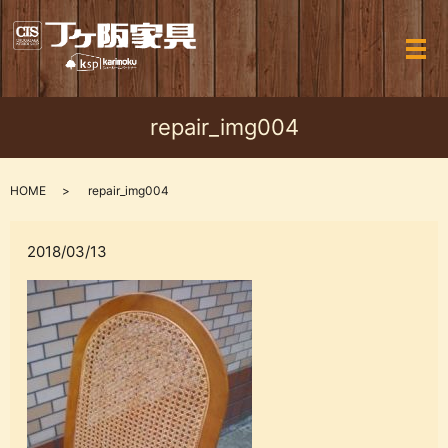
メ
repair_img004
HOME
repair_img004
2018/03/13