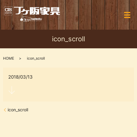
メ
icon_scroll
HOME
icon_scroll
2018/03/13
icon_scroll